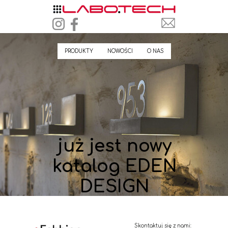
PRODUKTY
NOWOŚCI
O NAS
już jest nowy
katalog EDEN
DESIGN
Skontaktuj się z nami: