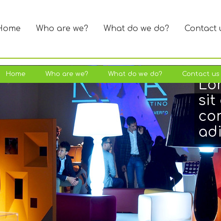
Home
Who are we?
What do we do?
Contact 
Home
Home
Home
Who are we?
Who are we?
Who are we?
What do we do?
What do we do?
What do we do?
Contact us
Contact us
Contact us
Lo
sit
co
adi