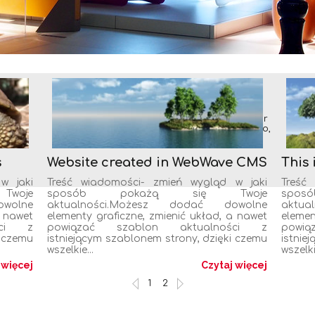
Lorem ipsum dolor sit amet,
ur
Lorem ipsum dolor sit amet, consectetur
do,
adipiscing elit. In facilisis lorem commodo,
.
tincidunt tortor luctus, porttitor neque.
s
Website created in WebWave CMS
This 
w jaki
Treść wiadomości- zmień wygląd w jaki
Treść
woje
sposób pokażą się Twoje
spo
wolne
aktualności.Możesz dodać dowolne
aktu
a nawet
elementy graficzne, zmienić układ, a nawet
elemen
ści z
powiązać szablon aktualności z
powi
i czemu
istniejącym szablonem strony, dzięki czemu
istnie
wszelkie...
wszelkie
 więcej
Czytaj więcej
1
2