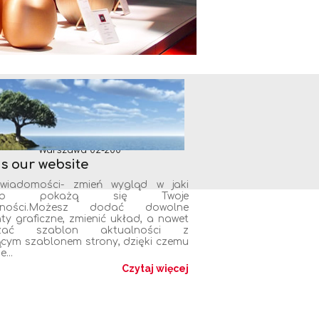
Contact us
mail: kontakt@kontakt.pl
tel. 601 234 567
Ul. Uliczna 25
Warszawa 02-200
is our website
 wiadomości- zmień wygląd w jaki
sób pokażą się Twoje
alności.Możesz dodać dowolne
ty graficzne, zmienić układ, a nawet
ązać szablon aktualności z
jącym szablonem strony, dzięki czemu
...
Czytaj więcej