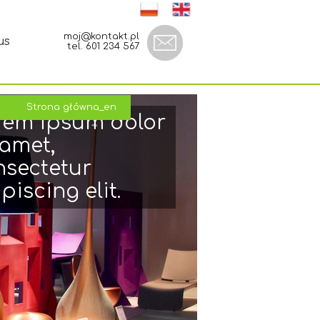
moj@kontakt.pl
us
tel. 601 234 567
Strona główna_en
Strona główna_en
Strona główna_en
rem ipsum dolor
 amet,
nsectetur
piscing elit.