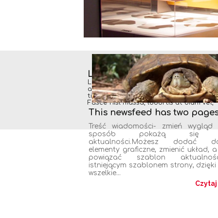
Lorem ipsum dolor sit amet,
Lorem ipsum dolor sit amet, consectet
adipiscing elit. In facilisis lorem commo
tincidunt tortor luctus, porttitor neque
Fusce nisl massa, lobortis at diam vel,
This newsfeed has two page
Treść wiadomości- zmień wygląd 
sposób pokażą się T
aktualności.Możesz dodać do
elementy graficzne, zmienić układ, 
powiązać szablon aktualno
istniejącym szablonem strony, dzięk
wszelkie...
Czytaj